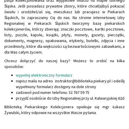
pasja kolekcjonowania oraz wyjątkowe miasto na mapie Górnego
Śląska. Jeśli posiadasz prywatne zbiory, które chciał(a)byś pokazać
światu i urodziłeś/aś się, mieszkasz lub pracujesz w Piekarach
Śląskich, to zapraszamy Cię do nas. Na stronie internetowej Izby
Regionalnej w Piekarach Śląskich tworzymy bazę piekarskich
kolekcjonerów, którzy zbierają: znaczki pocztowe, kartki pocztowe,
listy, puzzle, kapsle, książki, płyty, monety, gazety, pieczątki,
dokumenty, magnesy, opakowania, etykiety, butelki, zdjęcia i inne
przedmioty, które dla większości są bezwartościowymi zabawkami, a
dla Was całym życiem.
Chcesz dołączyć do naszej bazy? Możesz to zrobić na kilka
sposobów:
wypełnij elektroniczny formularz
napisz maila na adres instruktor@biblioteka.piekary.pl i odeślij
wypełniony formularz dostępny na dole strony
zadzwoń pod numer telefonu: 32 767 59 75
przyjdź osobiście do Izby Regionalnej przy ul. Kalwaryjskiej 62d
Biblioteką Piekarskiego Kolekcjonera opiekuje się mgr Łukasz
Żywulski, który odpowie na wszystkie Wasze pytania.