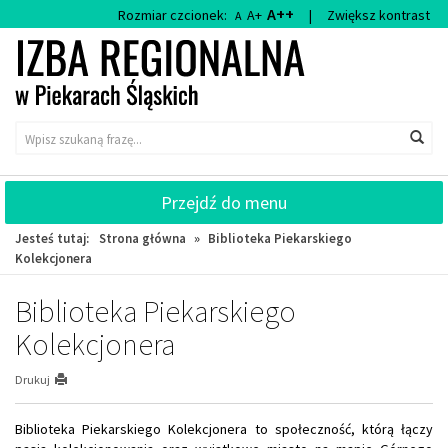
Przejdź
Przejdź
A++
Rozmiar czcionek:
A+
|
Zwiększ kontrast
A
do
do
głównej
wyszukiwarki
treści
Wyszukiwarka
Wys
Przejdź do menu
Jesteś tutaj:
Strona główna
»
Biblioteka Piekarskiego
Kolekcjonera
Biblioteka Piekarskiego
Kolekcjonera
Drukuj
Biblioteka Piekarskiego Kolekcjonera to społeczność, którą łączy