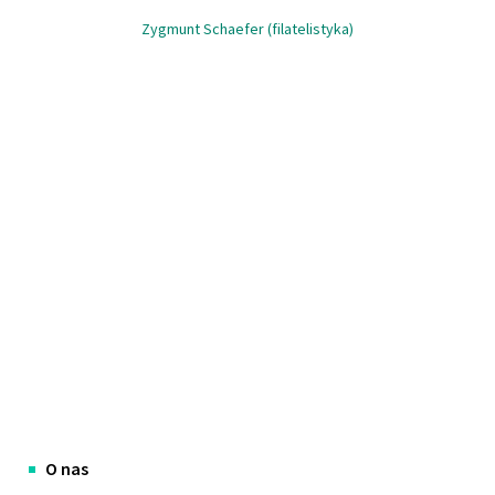
Zygmunt Schaefer (filatelistyka)
O nas
Menu